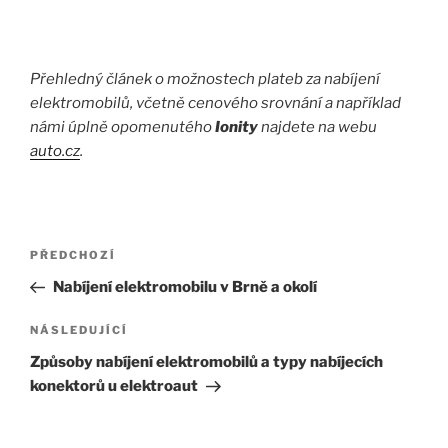
Přehledný článek o možnostech plateb za nabíjení
elektromobilů, včetně cenového srovnání a například
námi úplně opomenutého
Ionity
najdete na webu
auto.cz
.
Navigace
Předchozí
PŘEDCHOZÍ
pro
příspěvek
Nabíjení elektromobilu v Brně a okolí
příspěvek
Následující
NÁSLEDUJÍCÍ
příspěvek
Způsoby nabíjení elektromobilů a typy nabíjecích
konektorů u elektroaut