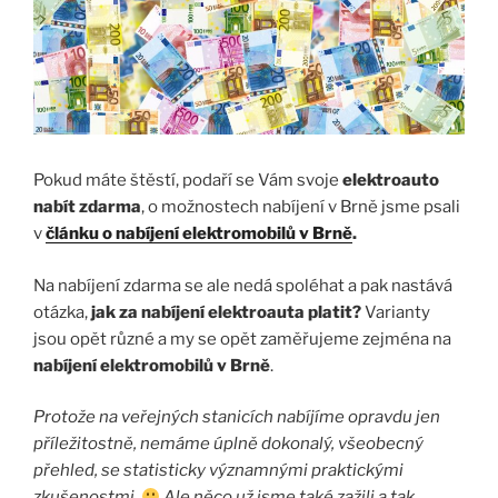
Pokud máte štěstí, podaří se Vám svoje
elektroauto
nabít zdarma
, o možnostech nabíjení v Brně jsme psali
v
článku o nabíjení elektromobilů v Brně
.
Na nabíjení zdarma se ale nedá spoléhat a pak nastává
otázka,
jak za nabíjení elektroauta platit?
Varianty
jsou opět různé a my se opět zaměřujeme zejména na
nabíjení elektromobilů v Brně
.
Protože na veřejných stanicích nabíjíme opravdu jen
příležitostně, nemáme úplně dokonalý, všeobecný
přehled, se statisticky významnými praktickými
zkušenostmi.
Ale něco už jsme také zažili a tak