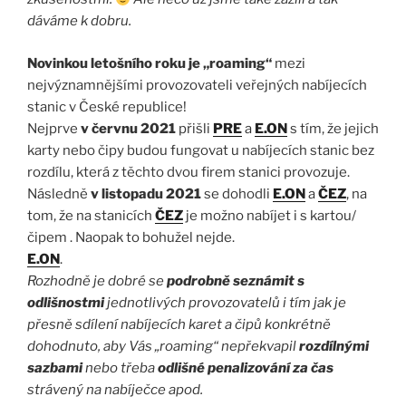
dáváme k dobru.
Novinkou letošního roku je „roaming“
mezi
nejvýznamnějšími provozovateli veřejných nabíjecích
stanic v České republice!
Nejprve
v červnu 2021
přišli
PRE
a
E.ON
s tím, že jejich
karty nebo čipy budou fungovat u nabíjecích stanic bez
rozdílu, která z těchto dvou firem stanici provozuje.
Následně
v listopadu 2021
se dohodli
E.ON
a
ČEZ
, na
tom, že na stanicích
ČEZ
je možno nabíjet i s kartou/
čipem . Naopak to bohužel nejde.
E.ON
.
Rozhodně je dobré se
podrobně seznámit s
odlišnostmi
jednotlivých provozovatelů i tím jak je
přesně sdílení nabíjecích karet a čipů konkrétně
dohodnuto, aby Vás „roaming“ nepřekvapil
rozdílnými
sazbami
nebo třeba
odlišné penalizování za čas
strávený na nabíječce apod.