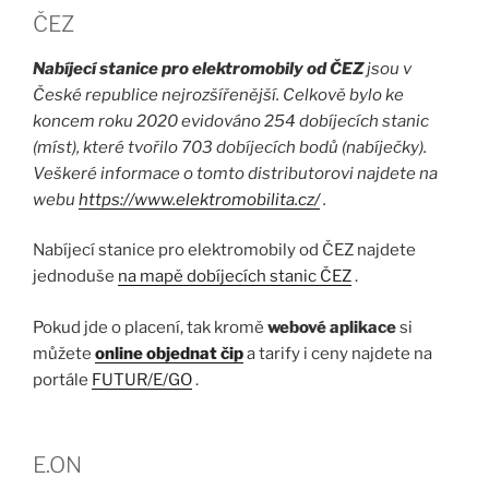
ČEZ
Nabíjecí stanice pro elektromobily od ČEZ
jsou v
České republice nejrozšířenější. Celkově bylo ke
koncem roku 2020 evidováno 254 dobíjecích stanic
(míst), které tvořilo 703 dobíjecích bodů (nabíječky).
Veškeré informace o tomto distributorovi najdete na
webu
https://www.elektromobilita.cz/
.
Nabíjecí stanice pro elektromobily od ČEZ najdete
jednoduše
na mapě dobíjecích stanic ČEZ
.
Pokud jde o placení, tak kromě
webové aplikace
si
můžete
online objednat čip
a tarify i ceny najdete na
portále
FUTUR/E/GO
.
E.ON