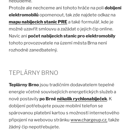
nebudeme.
Protože ale nechceme ani tohoto hráče na poli
dobíjení
elektromobilů
opomenout, tak zde najdete odkaz na
mapu nabíjecích stanic PRE
a také formulář, kde je
možné uzavřít smlouvu a zažádat o jejich čip online.
Navíc ani
počet nabíjecích stanic pro elektromobily
tohoto provozovatele na území města Brna není
rozhodně zanedbatelný.
TEPLÁRNY BRNO
Teplárny Brno
jsou tradičním dodavatelem tepelné
energie včetně souvisejících energetických služeb a
nově postavily
po Brně
několik rychlonabíječek
. K
dobíjení potřebujete pouze mobilní telefon se
spárovanou platební kartou s možností internetového
připojení na webovou stránku
www.chargeup.cz,
takže
žádný čip nepotřebujete.