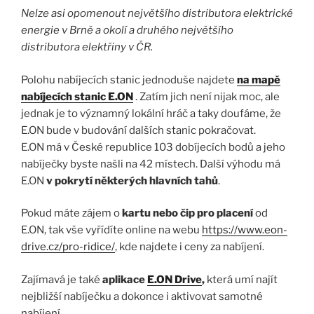
Nelze asi opomenout největšího distributora elektrické
energie v Brně a okolí a druhého největšího
distributora elektřiny v ČR.
Polohu nabíjecích stanic jednoduše najdete
na mapě
nabíjecích stanic E.ON
. Zatím jich není nijak moc, ale
jednak je to významný lokální hráč a taky doufáme, že
E.ON bude v budování dalších stanic pokračovat.
E.ON má v České republice 103 dobíjecích bodů a jeho
nabíječky byste našli na 42 místech. Další výhodu má
E.ON
v pokrytí některých hlavních tahů
.
Pokud máte zájem o
kartu nebo čip pro placení
od
E.ON, tak vše vyřídíte online na webu
https://www.eon-
drive.cz/pro-ridice/
, kde najdete i ceny za nabíjení.
Zajímavá je také
aplikace
E.ON Drive
,
která umí najít
nejbližší nabíječku a dokonce i aktivovat samotné
nabíjení.