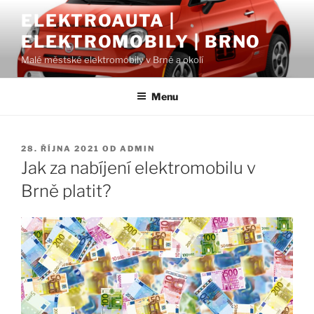
Přejít
ELEKTROAUTA |
k
ELEKTROMOBILY | BRNO
obsahu
webu
Malé městské elektromobily v Brně a okolí
Menu
PUBLIKOVÁNO
28. ŘÍJNA 2021
OD
ADMIN
Jak za nabíjení elektromobilu v
Brně platit?